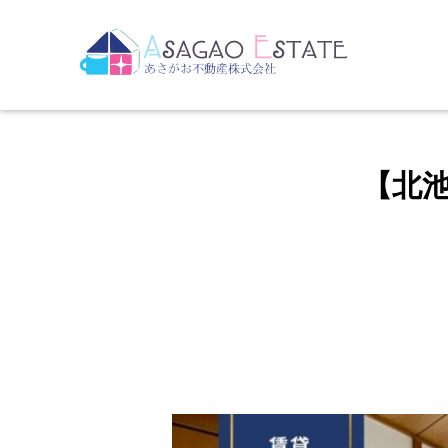
HOME
物件情報
北池袋・下
/
/
【北