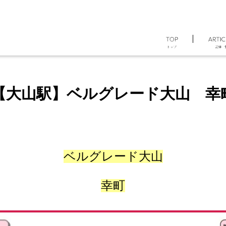
ルグレード大山 幸町
【大山駅】ベルグレード大山 幸
ベルグレード大山
幸町