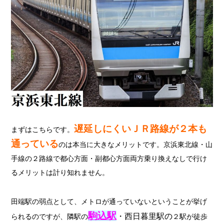
遅延しにくいＪＲ路線が２本も
まずはこちらです。
通っている
のは本当に大きなメリットです。京浜東北線・山
手線の２路線で都心方面・副都心方面両方乗り換えなしで行け
るメリットは計り知れません。
田端駅の弱点として、メトロが通っていないということが挙げ
駒込駅
・西日暮里駅の
られるのですが、隣駅の
２駅が徒歩