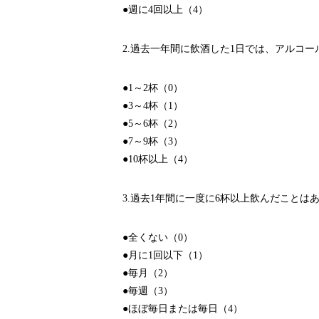
●週に4回以上（4）
2.過去一年間に飲酒した1日では、アルコ
●1～2杯（0）
●3～4杯（1）
●5～6杯（2）
●7～9杯（3）
●10杯以上（4）
3.過去1年間に一度に6杯以上飲んだことは
●全くない（0）
●月に1回以下（1）
●毎月（2）
●毎週（3）
●ほぼ毎日または毎日（4）